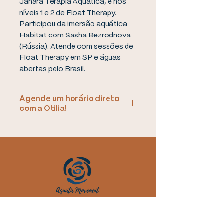
Jahara Terapia Aquática, e nos
níveis 1 e 2 de Float Therapy.
Participou da imersão aquática
Habitat com Sasha Bezrodnova
(Rússia). Atende com sessões de
Float Therapy em SP e águas
abertas pelo Brasil.
Agende um horário direto
com a Otilia!
Ao realizar a compra de uma
sessão, você poderá entrar em
contato direto com a terapeuta
aquática, e agendar o melhor
horário e local para o seu
atendimento.
© 2023