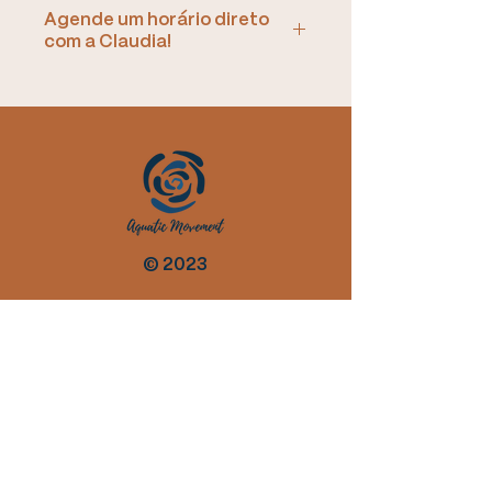
Agende um horário direto
com a Claudia!
Ao realizar a compra de uma
sessão, você poderá entrar em
contato direto com a terapeuta
aquática, e agendar o melhor
horário e local para o seu
atendimento.
© 2023
contatoaquaticmoveme
nt@gmail.com
+55 32 99921 1231
Assine nossa
newsletter
:
►